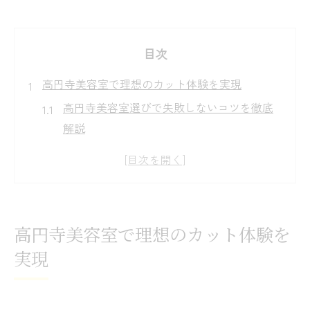
目次
高円寺美容室で理想のカット体験を実現
高円寺美容室選びで失敗しないコツを徹底
解説
高円寺美容室で人気のカットがうまい理由
とは
高円寺美容室ランキングを活用した賢い選
び方
高円寺美容室で理想のカット体験を
高円寺美容室の口コミで分かる満足度の違
実現
い
高円寺美容室で自分に合うサロンを見つけ
る方法