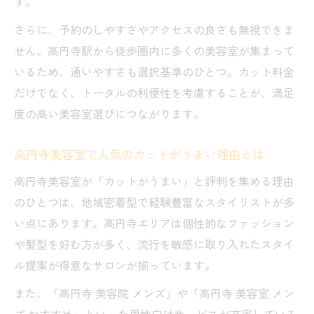
高円寺美容室は予算別でおすすめのカット
す。
提案
さらに、予約のしやすさやアクセスの良さも無視できま
高円寺美容室で安いカットでも満足できる
せん。高円寺駅から徒歩圏内に多くの美容室が集まって
理由
いるため、通いやすさも選択基準のひとつ。カット料金
高円寺美容室で髪質改善メニューの活用術
だけでなく、トータルの利便性を考慮することが、満足
度の高い美容室選びにつながります。
高円寺美容室のメンズ向けカット方法を解
説
高円寺美容室で人気のカットがうまい理由とは
安さと上手さで選ぶ高円寺美容室の極意
高円寺美容室が「カットがうまい」と評判を集める理由
高円寺美容室でカットがうまい店の見分け
のひとつは、地域密着型で経験豊富なスタイリストが多
方
い点にあります。高円寺エリアは個性的なファッション
高円寺美容室ランキング上位の特徴を解説
や髪型を好む方が多く、流行を敏感に取り入れたスタイ
高円寺美容室で安いのに技術力が高い理由
ル提案が得意なサロンが揃っています。
高円寺美容室の安さとサービスのバランス
また、「高円寺 美容院 メンズ」や「高円寺 美容室 メン
術
ズ おすすめ」といった男性向けサービスが充実している