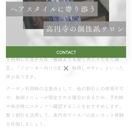
日割引、学割などを提供しています。来店前にこれらの
情報をチェックし、適用条件や有効期限を確認しましょ
う。
特に「高円寺 美容室 安い」「高円寺 美容室 メンズ 安
い」などのワードで検索すると、メンズ限定や学生限定
の割引情報も見つかりやすくなります。実際にクーポン
CONTACT
を利用した方からは「普段よりも安くカットできて満
CONTACT
足」「リピーター向けの割引も利用しやすい」といった
声があります。
クーポン利用時の注意点として、他の割引との併用不可
や、施術メニューが限定される場合があるため、予約時
や来店時にスタッフへ確認することをおすすめします。
賢く割引を活用して、高円寺でコスパの良いカット体験
を目指しましょう。