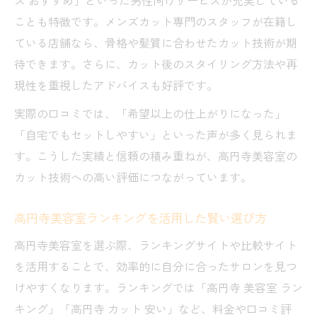
高円寺美容室選びで後悔しないための比較
ことも特徴です。メンズカット専門のスタッフが在籍し
法
ている店舗なら、骨格や髪質に合わせたカット技術が期
メンズ対応も充実の高円寺美容室事情
待できます。さらに、カット後のスタイリング方法や再
高円寺美容室でメンズカット安い店の探し
現性を重視したアドバイスも好評です。
方
実際の口コミでは、「希望以上の仕上がりになった」
高円寺美容室メンズおすすめポイントを解
「自宅でもセットしやすい」といった声が多く見られま
説
す。こうした実績と信頼の積み重ねが、高円寺美容室の
高円寺美容室でメンズに人気のサービスと
カット技術への高い評価につながっています。
は
高円寺美容室でメンズ対応が充実した理由
高円寺美容室ランキングを活用した賢い選び方
高円寺美容室メンズプランの上手な使い方
高円寺美容室を選ぶ際、ランキングサイトや比較サイト
カット専門店との違いを徹底的に考察
を活用することで、効率的に自分に合ったサロンを見つ
高円寺カット専門店と美容室の違いを比較
けやすくなります。ランキングでは「高円寺 美容室 ラン
高円寺美容室と1000円カットのサービス差
キング」「高円寺 カット 安い」など、料金や口コミ評