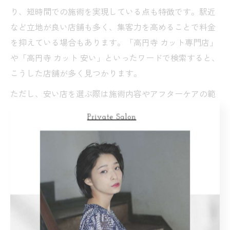
り、短時間での施術を実現している点も特徴です。駅近
など立地が良い店舗も多く、集客力を高めることで料金
を抑えている場合もあります。「高円寺 カット専門店」
や「高円寺 カット 安い」といったワードで検索すると、
こうした店舗が多く見つかります。
ただし、安い店を選ぶ際は施術内容やアフターケアの範
囲、予約の取りやすさなども確認しましょう。実際の利
用者からは「手早く仕上がるが、希望のスタイルはしっ
かり伝えた方が良い」といったアドバイスもあります。
高円寺美容室でクーポンや割引を活用する方法
高円寺美容室でカット料金をさらにお得にするには、ク
ーポンや割引サービスの活用が有効です。多くのサロン
では、公式サイトや予約サイトで初回限定クーポンや平