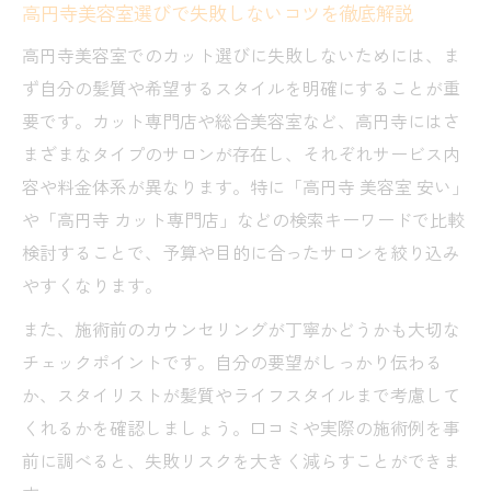
高円寺美容室選びで失敗しないコツを徹底解説
コスパ抜群の高円寺美容室選びの秘訣
高円寺美容室でのカット選びに失敗しないためには、ま
高円寺美容室で安いカットを賢く選ぶポイ
ず自分の髪質や希望するスタイルを明確にすることが重
ント
要です。カット専門店や総合美容室など、高円寺にはさ
高円寺美容室でコスパ重視のメンズ利用術
まざまなタイプのサロンが存在し、それぞれサービス内
高円寺美容室の料金比較でお得な店を見極
容や料金体系が異なります。特に「高円寺 美容室 安い」
める
や「高円寺 カット専門店」などの検索キーワードで比較
高円寺美容室のカット安い店の共通点とは
検討することで、予算や目的に合ったサロンを絞り込み
何か
やすくなります。
高円寺美容室でクーポンや割引を活用する
また、施術前のカウンセリングが丁寧かどうかも大切な
方法
チェックポイントです。自分の要望がしっかり伝わる
髪質や予算に合うカット方法とは何か
か、スタイリストが髪質やライフスタイルまで考慮して
高円寺美容室で髪質に合わせたカットの選
くれるかを確認しましょう。口コミや実際の施術例を事
び方
前に調べると、失敗リスクを大きく減らすことができま