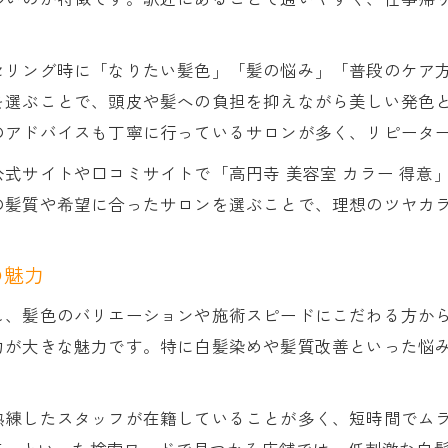
透明感重視なら高円寺美容室がおすすめ
高円寺美容室で叶える透明感カラーの選び方
セリング時に「なりたい髪色」「髪の悩み」「普段のケア
高円寺のカラー専門店で透明感を実現する方法
を選ぶことで、頭皮や髪への負担を抑えながら美しい発色
高円寺美容室の口コミで話題の透明感カラー体験
のアドバイスも丁寧に行っているサロンが多く、リピータ
高円寺美容室で安く透明感カラーを楽しむコツ
式サイトや口コミサイトで「高円寺 美容室 カラー 得意
高円寺美容室で髪質に合わせた透明感カラー術
の髪質や希望に合ったサロンを選ぶことで、理想のツヤカ
白髪染めに強い高円寺エリアの注目法
高円寺美容室で話題の白髪染め専門施術とは
の魅力
高円寺美容室の白髪染めが人気な理由を解説
し、髪色のバリエーションや施術スピードにこだわる方か
高円寺白髪染め専門美容室の選び方ポイント
力が大きな魅力です。特に白髪染めや髪質改善といった悩
安い白髪染めを高円寺美容室で探す方法
高円寺美容室で叶うダメージレス白髪染め法
熟練したスタッフが在籍していることが多く、短時間でム
高円寺美容室を賢く探すための選び方ガイド