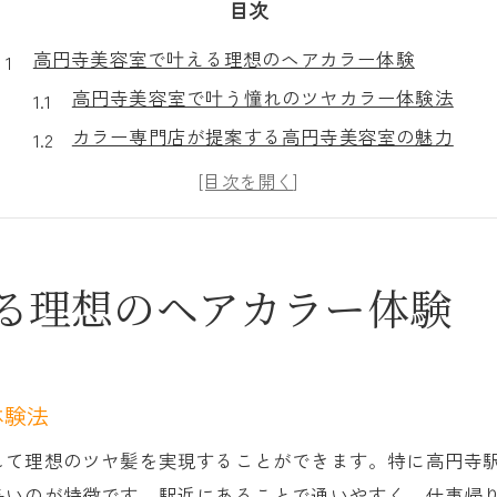
目次
高円寺美容室で叶える理想のヘアカラー体験
高円寺美容室で叶う憧れのツヤカラー体験法
カラー専門店が提案する高円寺美容室の魅力
高円寺美容室で納得のヘアカラー相談ポイント
安いヘアカラーを選ぶ高円寺美容室のコツ
高円寺美容室で叶える髪質に優しいカラー術
駅近で選ぶ髪質改善と白髪染めの新常識
る理想のヘアカラー体験
高円寺美容室で髪質改善が叶う駅近サロン選び
駅近の高円寺美容室なら白髪染めも安心施術
高円寺美容室で叶う通いやすい髪質改善法
体験法
白髪染め専門の高円寺美容室の注目ポイント
して理想のツヤ髪を実現することができます。特に高円寺
高円寺美容室で安い髪質改善メニューを探す
多いのが特徴です。駅近にあることで通いやすく、仕事帰