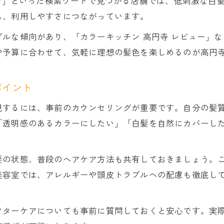
門店」といった検索ワードで見つかる店舗では、低刺激な白
も、利用しやすさにつながっています。
高円寺美容室の選び方で失敗しないポイント
カラー専門店も比較！高円寺美容室の選定法
ルな傾向があり、「カラーキッチン 高円寺 レビュー」
高円寺美容室の安い＆通いやすい店舗とは
や予算に合わせて、気軽に理想の髪色を楽しめるのが高円
高円寺美容室の口コミ活用で理想のサロン探し
ポイント
高円寺美容室を選ぶ際の髪質診断の重要性
通勤や買い物帰りに通えるカラー施術の魅力
現するには、事前のカウンセリングが重要です。自分の髪
高円寺美容室は通勤帰りにも便利なカラー専門店
「透明感のあるカラーにしたい」「白髪を自然にカバーし
CONTACT
CONTACT
。
高円寺美容室で短時間カラー施術を受ける利点
高円寺美容室利用で通いやすさと時短を両立
髪の状態、普段のヘアケア方法も共有しておきましょう。
高円寺美容室の駅近カラーサービスの魅力解説
美容室では、アレルギーや頭皮トラブルへの配慮も徹底し
高円寺美容室で買い物ついでにカラー体験
フターケアについても事前に質問しておくと安心です。実