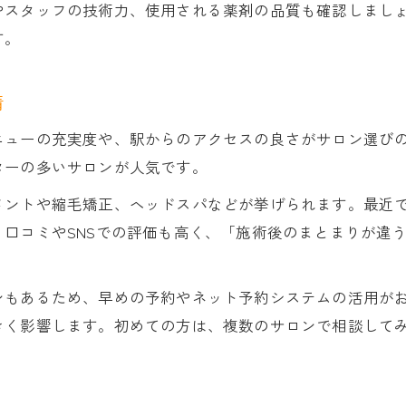
高円寺美容室で安さと技術力を見極める方法
やスタッフの技術力、使用される薬剤の品質も確認しまし
コスパ重視の高円寺美容室活用アイデア
す。
東京都杉並区梅里で技術評判の高い美容室とは
高円寺美容室の割引サービスを上手に使うコツ
情
安い高円寺美容室の口コミ活用術のポイント
ニューの充実度や、駅からのアクセスの良さがサロン選び
髪に優しい施術で評判の高円寺美容室を徹底検証
ターの多いサロンが人気です。
高円寺美容室で髪に優しい施術を選ぶ理由
メントや縮毛矯正、ヘッドスパなどが挙げられます。最近
安い高円寺美容室の髪質改善メニュー比較
口コミやSNSでの評価も高く、「施術後のまとまりが違
CONTACT
CONTACT
梅里の高円寺美容室で受けるダメージケア体験
髪に優しい高円寺美容室の最新トリートメント
ンもあるため、早めの予約やネット予約システムの活用が
口コミで話題の高円寺美容室の評判を調査
きく影響します。初めての方は、複数のサロンで相談して