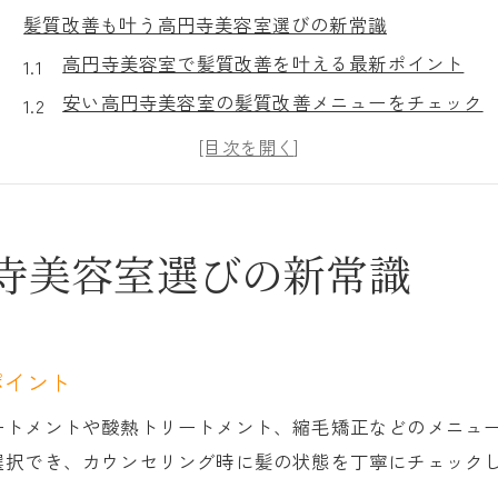
髪質改善も叶う高円寺美容室選びの新常識
高円寺美容室で髪質改善を叶える最新ポイント
安い高円寺美容室の髪質改善メニューをチェック
東京都杉並区梅里で人気の髪質改善事情
高円寺美容室のカウンセリング活用術とは
髪質改善とコスパを両立するサロン選びの極意
東京都杉並区高円寺で安い美容室探しのコツ
寺美容室選びの新常識
高円寺美容室の安さを見極めるチェックポイント
東京都杉並区高円寺で高評価な美容室の条件
安い高円寺美容室のサービス比較術
ポイント
ネット予約でお得に通える高円寺美容室活用法
ートメントや酸熱トリートメント、縮毛矯正などのメニュ
梅里でコスパ抜群の高円寺美容室を探すコツ
選択でき、カウンセリング時に髪の状態を丁寧にチェック
理想のヘアスタイルを叶える高円寺美容室活用法