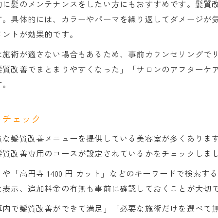
的に髪のメンテナンスをしたい方にもおすすめです。髪質
高円寺美容室で理想の髪型を実現する方法
す。具体的には、カラーやパーマを繰り返してダメージが
安い高円寺美容室で受けるカットとカラーの魅力
メントが効果的です。
高円寺エリアでトレンドヘアを叶えるサロン活用
は施術が適さない場合もあるため、事前カウンセリングで
高円寺美容室のスタイリスト選びで失敗しない秘
髪質改善でまとまりやすくなった」「サロンのアフターケ
自分に似合う髪型を見つける高円寺美容室の活用
す。
駅近で通いやすい高円寺美容室の魅力解説
高円寺美容室の駅近アクセスが人気な理由
をチェック
高円寺で通いやすい高円寺美容室の選び方
質な髪質改善メニューを提供している美容室が多くありま
仕事帰りも便利な高円寺美容室の活用法
髪質改善専用のコースが設定されているかをチェックしま
安い高円寺美容室で時短メニューを楽しむコツ
「高円寺 1400 円 カット」などのキーワードで検索
駅近高円寺美容室で叶える髪質改善体験
な表示、追加料金の有無も事前に確認しておくことが大切
安さと技術を両立した美容室の選び方講座
算内で髪質改善ができて満足」「必要な施術だけを選べて