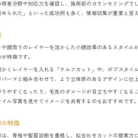
の得意分野や対応力を確認し、施術前のカウンセリングで
毎朝ラクになるレイヤーカットのスタイリング法
褒められた」といった成功例も多く、情報収集が重要と言
セットが苦手でも扱いやすいレイヤーカット
レイヤーカットでまとまりと動きを両立する秘訣
情
雨の日も安心なレイヤーカットの工夫
トや顔周りのレイヤーを活かした小顔効果のあるスタイル
レイヤーカットでスタイリング剤を選ぶコツ
のが特徴です。
レイヤーカットのお悩みに答える髪質別アドバイス集
細かくレイヤーを入れる「ウルフカット」や、ボブスタイ
クセ毛や多毛でも安心のレイヤーカット活用法
やパーマと組み合わせて、より立体感のあるデザインに仕
CONTACT
CONTACT
軟毛・直毛さん向けレイヤーカットの工夫
がりやすくなったり、毛先のダメージが目立ちやすくなる
レイヤーカットの欠点と解決アイデア集
タイル写真を見せてイメージを共有するのもおすすめです
髪質に合うレイヤーカットの選び方ガイド
悩み別に見るレイヤーカットおすすめポイント
師の特徴
師は、骨格や髪質診断を重視し、似合わせカットの提案力