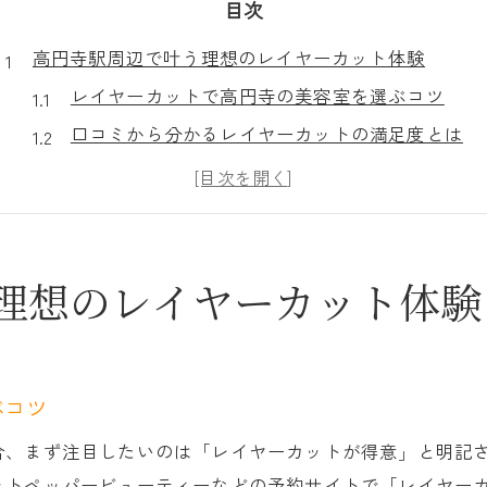
目次
高円寺駅周辺で叶う理想のレイヤーカット体験
レイヤーカットで高円寺の美容室を選ぶコツ
口コミから分かるレイヤーカットの満足度とは
トレンドのレイヤーカットスタイル事情
高円寺でレイヤーカットが得意な美容師の特徴
レイヤーカット体験で重要な事前カウンセリング
レイヤーカットで小顔見せを狙う最新スタイル術
理想のレイヤーカット体験
小顔効果を高めるレイヤーカットのポイント
顔周りカットとレイヤーカットの組み合わせ術
韓国風レイヤーカットが小顔に見える理由
ぶコツ
骨格診断を活かしたレイヤーカットの選び方
合、まず注目したいのは「レイヤーカットが得意」と明記
20代女性向け最新レイヤーカットスタイル
ットペッパービューティーなどの予約サイトで「レイヤー