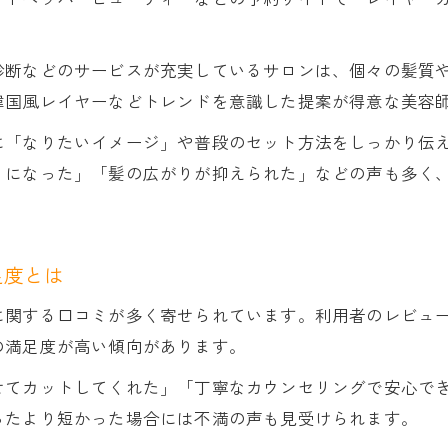
自分らしさ引き出す似合わせレイヤーカットの選び方
レイヤーカットで似合わせを叶える秘訣
診断などのサービスが充実しているサロンは、個々の髪質
髪質や骨格別のレイヤーカット提案方法
韓国風レイヤーなどトレンドを意識した提案が得意な美容
似合わせカットとレイヤーカットの違いに注目
に「なりたいイメージ」や普段のセット方法をしっかり伝
高円寺で人気の似合わせレイヤーカットとは
りになった」「髪の広がりが抑えられた」などの声も多く
自分らしさを活かすカウンセリングの大切さ
動きのあるロングを高円寺エリアで楽しむコツ
ロング向けレイヤーカットの動きの出し方
足度とは
高円寺で叶える軽やかなレイヤースタイル
に関する口コミが多く寄せられています。利用者のレビュ
巻き髪とレイヤーカットの相性を活かす方法
の満足度が高い傾向があります。
広がりやすい髪でも動きを楽しむテクニック
せてカットしてくれた」「丁寧なカウンセリングで安心で
長さを活かした韓国風レイヤーカットの魅力
ったより短かった場合には不満の声も見受けられます。
スタイリング悩みも解消するレイヤーカットの具体策