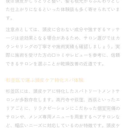
後は頭皮がしっとりと整い、髪も根元からふんわりとし
施術前後の違いが分かるスパトリートメン
た仕上がりになるといった体験談も多く寄せられていま
ト
す。
頭皮や髪の悩み解消に役立つスパの選び方
注意点としては、頭皮に合わない成分や強すぎるマッサ
スパトリートメント選びで失敗しないコツ
ージは逆効果となる場合があるため、サロン選びではカ
杉並区でおすすめのスパ選定ポイント
ウンセリングの丁寧さや施術実績も確認しましょう。実
悩みに合うスパトリートメントの見極め方
際に施術を受けた方の口コミやレビューを参考に、信頼
口コミとレビューを活用したサロン選び
できるサロンを選ぶことが乾燥改善の近道です。
施術内容や効果の比較チェック方法
杉並区で選ぶ頭皮ケア特化スパ体験
口コミ活用で満足度アップのスパトリートメン
ト術
杉並区には、頭皮ケアに特化したスパトリートメントサ
口コミで話題のスパトリートメント活用法
ロンが多数存在します。高円寺や荻窪、西荻といったエ
リアごとに、リラクゼーションにこだわった個室完備の
杉並区スパトリートメントの体験談を参考
サロンや、メンズ専用メニューを用意するヘアサロンな
に
ど、幅広いニーズに対応しているのが特徴です。頭皮ケ
レビューから見る安心サロンの選び方