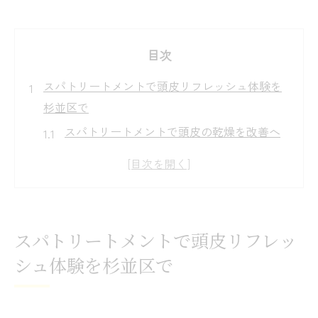
目次
スパトリートメントで頭皮リフレッシュ体験を
杉並区で
スパトリートメントで頭皮の乾燥を改善へ
杉並区で選ぶ頭皮ケア特化スパ体験
頭皮リフレッシュに最適なスパトリートメ
ント
ヘッドスパ併設サロンの魅力を徹底解説
スパトリートメントで頭皮リフレッ
スパトリートメント後の髪質変化に注目
シュ体験を杉並区で
髪と心を癒やす杉並区のスパトリートメント事
情