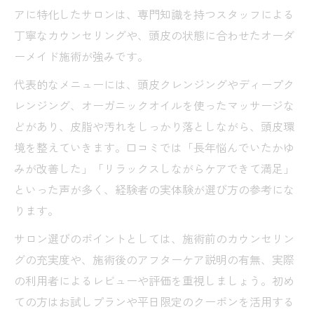
アに特化したサロンは、専門知識を持つスタッフによる
施術前後の写真で効果をチェックしよう
丁寧なカウンセリングや、頭皮の状態に合わせたオーダ
スパトリートメントの満足度を高めるコツ
ーメイド施術が強みです。
リラクゼーション重視なら杉並区のスパが狙い
代表的なメニューには、頭皮クレンジングやディープク
目
レンジング、オーガニックオイルを使ったマッサージな
スパトリートメントで極上リラクゼーショ
どがあり、皮脂や汚れをしっかり落としながら、頭皮環
ン体験
境を整えていきます。口コミでは「長年悩んでいたかゆ
杉並区スパのリラックス空間を徹底紹介
みが改善した」「リラックスしながらケアできて満足」
個室や静かな空間で癒されるポイント
といった声が多く、経験者の実体験が選び方の参考にな
頭皮から心まで癒せるスパトリートメント
ります。
ストレスフリーな施術を求める方へおすす
サロン選びのポイントとしては、施術前のカウンセリン
め
グの充実度や、施術後のアフターケア説明の有無、実際
の利用者によるレビューや評価を重視しましょう。初め
ての方はお試しプランや平日限定のクーポンを活用する