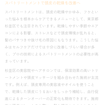
スパトリートメントで心身ともにリラック
スパトリートメントで頭皮の乾燥を改善へ
ス
スパトリートメントは、頭皮の乾燥やかゆみ、フケとい
杉並区で話題の癒し系スパトリートメント
った悩みを根本からケアできるメニューとして、東京都
髪質改善に役立つ杉並区の人気施術例
杉並区でも注目されています。乾燥しやすい季節やエア
ストレス緩和も叶うスパトリートメント活
コンによる影響、ストレスなどで頭皮環境が乱れると、
用法
髪のパサつきや抜け毛の原因にもなります。こうした悩
美容院併設スパのメリットと選び方
みはセルフケアだけでは十分に改善しづらい場合が多
く、プロの技術によるスパトリートメントの必要性が高
ダメージ髪も安心の杉並区スパ体験ポイント
まっています。
スパトリートメントでダメージ髪を集中ケ
ア
杉並区の美容院やヘアサロンでは、保湿効果の高いトリ
杉並区で評判の髪質改善スパの特徴
ートメントや頭皮マッサージを組み合わせた施術が主流
です。例えば、頭皮専用の美容液やオイルを使うこと
炭酸ヘッドスパと組み合わせた極上体験
で、乾燥した頭皮にうるおいをしっかり補給し、血行促
個室完備サロンで安心のスパトリートメン
進によるターンオーバーの正常化も期待できます。施術
ト