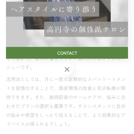
ストレス緩和も叶うスパトリートメント活用法
スパトリートメントは、髪や頭皮のケアだけでなく、ス
トレス緩和にも効果的です。杉並区のサロンでは、施術
中にリラックスできる音楽やアロマを取り入れること
で、心身の緊張をほぐす工夫がされています。特にヘッ
ドスパは、頭皮の血行促進や自律神経のバランス調整に
CONTACT
もつながり、疲れが溜まりやすい現代人におすすめのメ
ニューです。
CONTACT
活用法としては、月に一度の定期的なスパトリートメン
トを習慣化することで、頭皮環境の改善と気分転換が期
待できます。また、施術前後のホームケアや、悩みに合
わせたプランの選択も重要です。サロンスタッフに自分
の悩みや希望をしっかり伝えることで、より効果的なア
ドバイスが得られるでしょう。