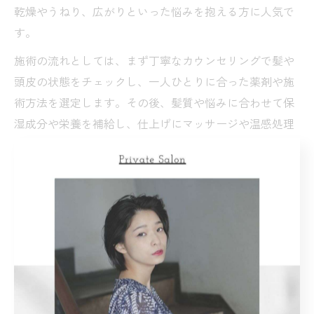
乾燥やうねり、広がりといった悩みを抱える方に人気で
す。
施術の流れとしては、まず丁寧なカウンセリングで髪や
頭皮の状態をチェックし、一人ひとりに合った薬剤や施
術方法を選定します。その後、髪質や悩みに合わせて保
湿成分や栄養を補給し、仕上げにマッサージや温感処理
で浸透力を高めます。こうした工程により、髪の手触り
やツヤが明らかに変わったと感じる方が多いです。
実際の口コミでは「パサつきが気にならなくなった」
「カラーの色持ちが良くなった」などの声も寄せられて
います。髪質改善に特化した施術を定期的に受けること
で、日常のヘアケアが楽になり、自信を持ってスタイリ
ングを楽しめるようになります。