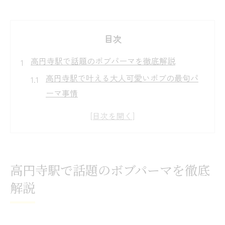
目次
高円寺駅で話題のボブパーマを徹底解説
高円寺駅で叶える大人可愛いボブの最旬パ
ーマ事情
ボブパーマの流行が高円寺駅周辺で注目さ
れる理由とは
ボブスタイル初心者が知っておきたい高円
寺駅のサロン選び
高円寺駅で話題のボブパーマを徹底
ヘアサロンの口コミから読み解く理想のボ
解説
ブパーマ体験
ボブパーマで印象チェンジ！高円寺駅サロ
ンの特徴比較