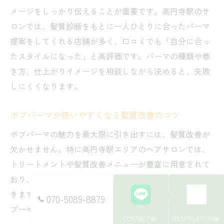
メージをしっかり伝えることが重要です。高円寺駅のサ
ロンでは、髪質診断をもとに一人ひとりに合ったパーマ
提案をしてくれる店舗が多く、口コミでも「自分に合っ
たスタイルになった」と高評価です。パーマの種類や巻
き方、仕上がりイメージを相談しながら決めると、失敗
しにくくなります。
ボブパーマが扱いやすくなる髪質改善のコツ
ボブパーマの魅力を最大限に引き出すには、髪質改善が
欠かせません。特に高円寺駅エリアのヘアサロンでは、
トリートメントや髪質改善メニューが豊富に用意されて
おり、パーマによるダメージを最小限に抑えることがで
きます。日常的なケアとしては、保湿効果の高いシャン
070-5089-8879
プーやアウトバストリートメントの使用が有効です。
CONTACT
RESERVATION