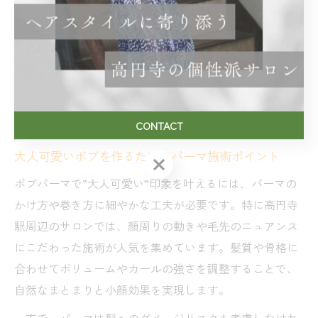
認するのが安心です。
理想の大人可愛いボブへ導くパーマ
術
CONTACT
大人可愛いボブを作るためのパーマ施術ポイント
CONTACT
ボブパーマで“大人可愛い”印象を叶えるには、パーマの
かけ方や巻き方に細やかな工夫が必要です。特に高円寺
駅周辺のサロンでは、顔周りの動きや毛先のニュアンス
にこだわった施術が人気を集めています。髪質や骨格に
合わせてボリュームやカールの強さを調整することで、
自然なまとまりと小顔効果を実現します。
一方で、パーマは髪へのダメージリスクも考慮しなけれ