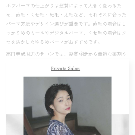
ボブパーマの仕上がりは髪質によって大きく変わるた
め、直毛・くせ毛・細毛・太毛など、それぞれに合った
パーマ方法やデザイン選びが重要です。直毛の場合はし
っかりめのカールやデジタルパーマ、くせ毛の場合はク
セを活かしたゆるめパーマがおすすめです。
高円寺駅周辺のサロンでは、髪質診断から最適な薬剤や
ロッド選定を行い、ダメージを最小限に抑えつつ持ちの
良いパーマを提案しています。髪が細い方はボリューム
アップ、太い方は広がりを抑える工夫など、きめ細かな
対応が可能です。
注意点として、髪質によってはパーマがかかりにくかっ
たり、ダメージが出やすい場合もあるため、トリートメ
ントやアフターケアを重視しましょう。サロン選びの際
は、髪質改善やパーマが得意なスタイリストの在籍を確