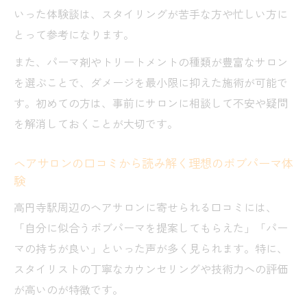
要性
いった体験談は、スタイリングが苦手な方や忙しい方に
おしゃれ女子が注目するボブパーマ最新型
とって参考になります。
おしゃれ女子支持の高い最新ボブパーマデ
また、パーマ剤やトリートメントの種類が豊富なサロン
ザイン
を選ぶことで、ダメージを最小限に抑えた施術が可能で
ボブパーマで作る流行の切りっぱなしヘア
す。初めての方は、事前にサロンに相談して不安や疑問
とは
を解消しておくことが大切です。
高円寺駅で話題のボブパーマ最新型をチェ
ック
ヘアサロンの口コミから読み解く理想のボブパーマ体
験
SNSで話題のボブパーマトレンドとその魅
力
高円寺駅周辺のヘアサロンに寄せられる口コミには、
ボブパーマ最新型と相性抜群のヘアスタイ
「自分に似合うボブパーマを提案してもらえた」「パー
ル例
マの持ちが良い」といった声が多く見られます。特に、
スタイリストの丁寧なカウンセリングや技術力への評価
が高いのが特徴です。