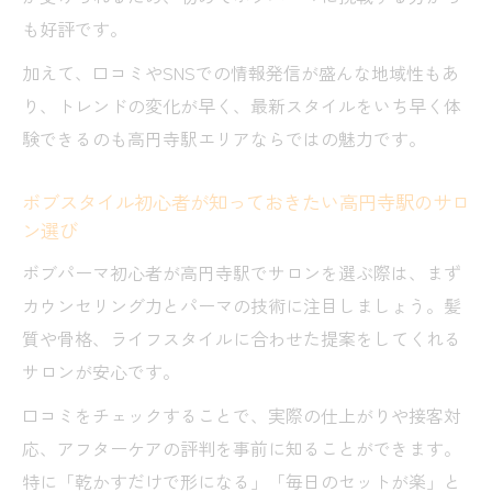
ボブがもっと可愛くなるアレンジのコツと
も好評です。
ポイント
パーマボブで印象アップ！日常使いアレン
加えて、口コミやSNSでの情報発信が盛んな地域性もあ
ジ例
り、トレンドの変化が早く、最新スタイルをいち早く体
験できるのも高円寺駅エリアならではの魅力です。
高円寺駅で人気のボブパーマアレンジをチ
ェック
ボブスタイル初心者が知っておきたい高円寺駅のサロ
髪質から選ぶ扱いやすいボブパーマ提案
ン選び
髪質別に最適なボブパーマを見つける方法
ボブパーマ初心者が高円寺駅でサロンを選ぶ際は、まず
ボブパーマが扱いやすくなる髪質改善のコ
カウンセリング力とパーマの技術に注目しましょう。髪
ツ
質や骨格、ライフスタイルに合わせた提案をしてくれる
くせ毛や直毛にも合うボブパーマの選び方
サロンが安心です。
美容師が教えるボブパーマの髪質診断ポイ
口コミをチェックすることで、実際の仕上がりや接客対
ント
応、アフターケアの評判を事前に知ることができます。
髪質に合わせたボブパーマの薬剤選定の重
特に「乾かすだけで形になる」「毎日のセットが楽」と