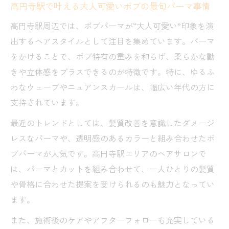
高円寺駅で叶える大人可愛いボブの最旬パーマ事情
シルエットに差がつくボブパーマの魅力
高円寺駅周辺では、ボブパーマが“大人可愛い”印象を演
ボブパーマが生み出すシルエットの美しさ
出するヘアスタイルとして注目を集めています。パーマ
と魅力を探る
をかけることで、ボブ特有の重みを和らげ、柔らかな動
ボブの丸みや動きが際立つパーマデザイン
きや立体感をプラスできるのが特徴です。特に、ゆるふ
のコツ
わなウェーブやニュアンスカールは、幅広い年代の方に
高円寺駅で選ばれるトレンドのボブシルエ
支持されています。
ットとは
最近のトレンドとしては、髪質改善を意識したダメージ
ボブパーマで叶える小顔見せシルエットの
レスなパーマや、透明感のあるカラーと組み合わせたボ
ポイント
ブパーマが人気です。高円寺駅エリアのヘアサロンで
髪質別に選ぶボブパーマの美シルエット実
は、パーマとカットを組み合わせて、一人ひとりの髪質
現術
や骨格に合わせた提案を受けられるのも魅力となってい
理想の大人可愛いボブへ導くパーマ術
ます。
大人可愛いボブを作るためのパーマ施術ポ
また、施術後のケアやアフターフォローも充実している
イント