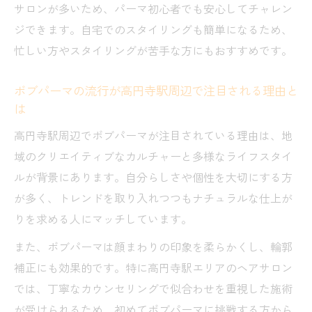
サロンが多いため、パーマ初心者でも安心してチャレン
ボブパーマでナチュラルにイメチェンする
ジできます。自宅でのスタイリングも簡単になるため、
秘訣
忙しい方やスタイリングが苦手な方にもおすすめです。
ボブが引き立つパーマの種類と効果を徹底
比較
ボブパーマの流行が高円寺駅周辺で注目される理由と
は
理想のボブパーマを叶えるための美容師選
び
高円寺駅周辺でボブパーマが注目されている理由は、地
高円寺駅のサロンで満足度が高いパーマ術
域のクリエイティブなカルチャーと多様なライフスタイ
の特徴
ルが背景にあります。自分らしさや個性を大切にする方
が多く、トレンドを取り入れつつもナチュラルな仕上が
トレンド感溢れるボブアレンジ術とは
りを求める人にマッチしています。
今すぐ真似したいボブパーマの簡単アレン
ジ術
また、ボブパーマは顔まわりの印象を柔らかくし、輪郭
補正にも効果的です。特に高円寺駅エリアのヘアサロン
ボブパーマで楽しむトレンドヘアアレンジ
では、丁寧なカウンセリングで似合わせを重視した施術
特集
が受けられるため、初めてボブパーマに挑戦する方から