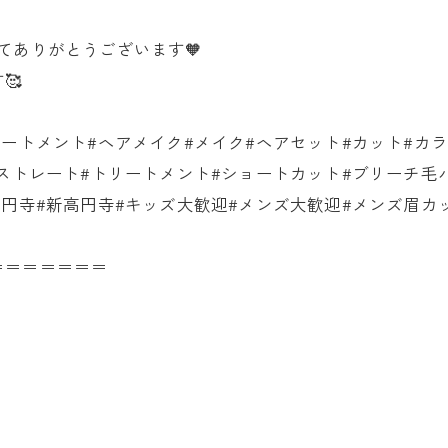
てありがとうございます🧡
🥰
ートメント#ヘアメイク#メイク#ヘアセット#カット#カ
CONTACT
CONTACT
ストレート#トリートメント#ショートカット#ブリーチ毛
高円寺#新高円寺#キッズ大歓迎#メンズ大歓迎#メンズ眉カ
＝＝＝＝＝＝＝
】